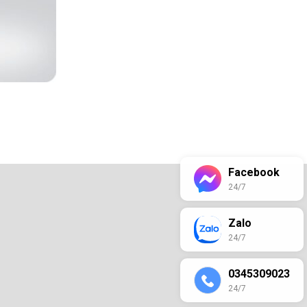
Facebook
24/7
Zalo
24/7
0345309023
24/7