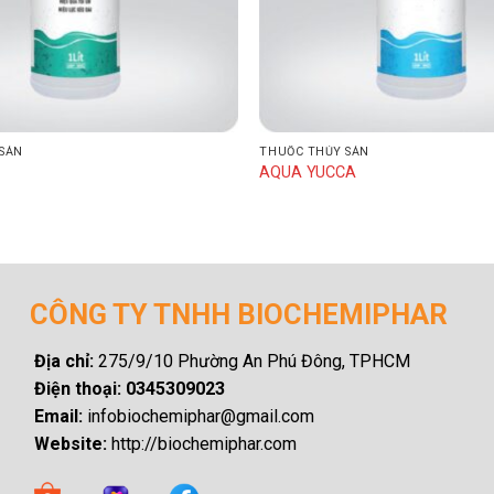
SẢN
THUỐC THỦY SẢN
E
AQUA YUCCA
CÔNG TY TNHH BIOCHEMIPHAR
Địa chỉ:
275/9/10 Phường An Phú Đông, TPHCM
Điện thoại: 0345309023
Email:
infobiochemiphar@gmail.com
Website:
http://biochemiphar.com