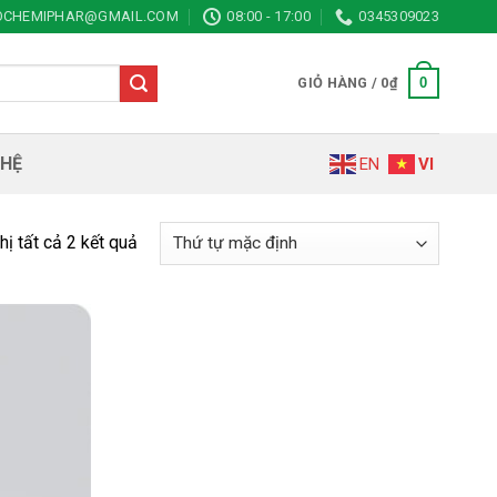
IOCHEMIPHAR@GMAIL.COM
08:00 - 17:00
0345309023
0
GIỎ HÀNG /
0
₫
 HỆ
EN
VI
hị tất cả 2 kết quả