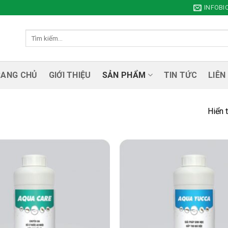
INFOB
Tìm
kiếm:
RANG CHỦ
GIỚI THIỆU
SẢN PHẨM
TIN TỨC
LIÊN
Hiển t